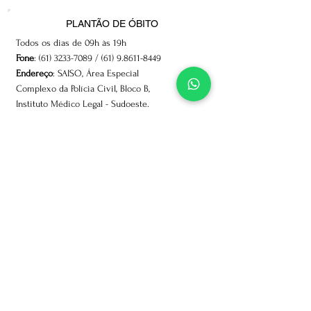
PLANTÃO DE ÓBITO
Todos os dias de 09h às 19h
Fone
:
(61) 3233-7089
/
(61) 9.8611-8449
Endereço
: SAISO, Área Especial
Complexo da Polícia Civil, Bloco B,
Instituto Médico Legal - Sudoeste.
ENDEREÇO
SCS Quadra 08, Bloco B-60, Sala 140-E, 1º andar ,
Ed. Venâncio Shopping, Brasília-DF
HORÁRIO DE
FUNCIONAMENTO
09h às 17h, de Segunda a Sexta-feira,
exceto feriados.