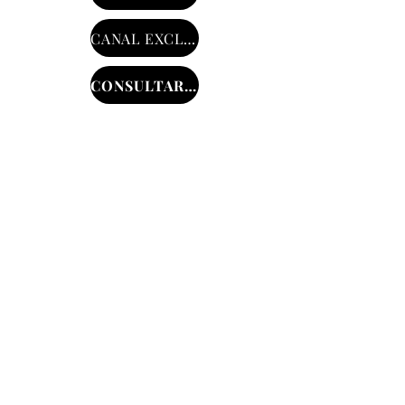
CANAL EXCLUSIVO
CONSULTAR PROTOCOLO
Registro civil
Registro do
exterior
​Títulos e documentos
Pessoas jurídicas
Fale conosco