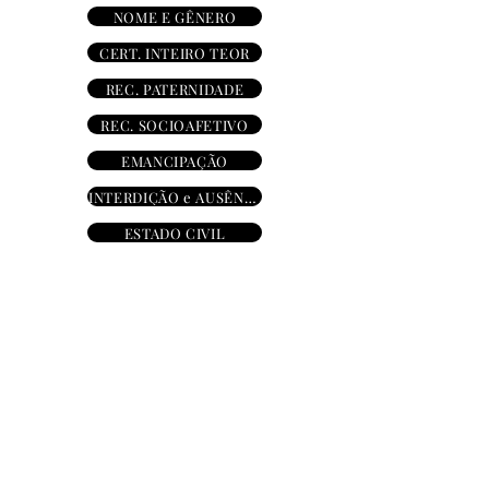
NOME E GÊNERO
CERT. INTEIRO TEOR
REC. PATERNIDADE
REC. SOCIOAFETIVO
EMANCIPAÇÃO
INTERDIÇÃO e AUSÊNCIA
ESTADO CIVIL
Registro civil
Registro do
exterior
​Títulos e documentos
Pessoas jurídicas