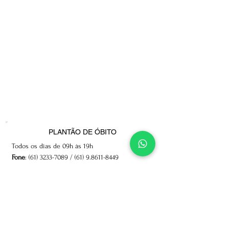
Fale conosco
PLANTÃO DE ÓBITO
Todos os dias de 09h às 19h
Fone
:
(61) 3233-7089
/
(61) 9.8611-8449
Endereço
: SAISO, Área Especial
Complexo da Polícia Civil, Bloco B,
Instituto Médico Legal - Sudoeste.
ENDEREÇO