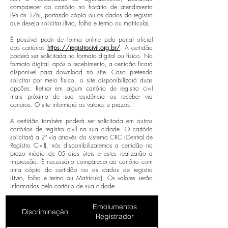
comparecer ao cartório no horário de atendimento
(9h às 17h), portando cópia ou os dados do registro
que deseja solicitar (livro, folha e termo ou matrícula).
É possível pedir de forma online pelo portal oficial
dos cartórios
https://registrocivil.org.br/
.
A certidão
poderá ser solicitada no formato digital ou físico. No
formato digital, após o recebimento, a certidão ficará
disponível para download no site. Caso pretenda
solicitar por meio físico, o site disponibilizará duas
opções: Retirar em algum cartório de registro civil
mais próximo de sua residência ou receber via
correios. O site informará os valores e prazos.
A certidão também poderá ser solicitada em outros
cartórios de registro civil na sua cidade. O cartório
solicitará a 2ª via através do sistema CRC (Central de
Registro Civil), nós disponibilizaremos a certidão no
prazo médio de 05 dias úteis e estes realizarão a
impressão. É necessário comparecer ao cartório com
uma cópia da certidão ou os dados de registro
(Livro, folha e termo ou Matrícula). Os valores serão
informados pelo cartório de sua cidade.
Emolumentos
Discriminação
Registrador