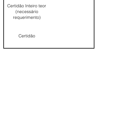
Certidão Inteiro teor
(necessário
requerimento)
Certidão
Registro civil
Registro do
exterior
​Títulos e documentos
Pessoas jurídicas
Fale conosco